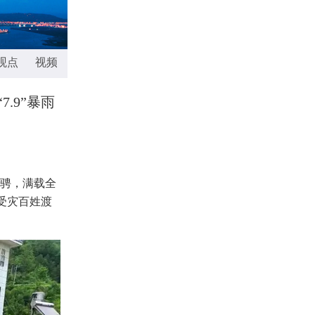
观点
视频播报
多彩澳门
电子版
.9”暴雨
驰骋，满载全
受灾百姓渡