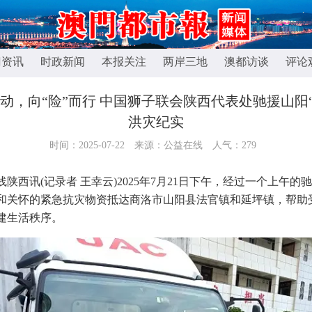
门资讯
时政新闻
本报关注
两岸三地
澳都访谈
评论
而动，向“险”而行 中国狮子联会陕西代表处驰援山阳“7
洪灾纪实
时间：2025-07-22
来源：公益在线
人气：
279
西讯(记录者 王幸云)2025年7月21日下午，经过一个上午的
和关怀的紧急抗灾物资抵达商洛市山阳县法官镇和延坪镇，帮助
建生活秩序。