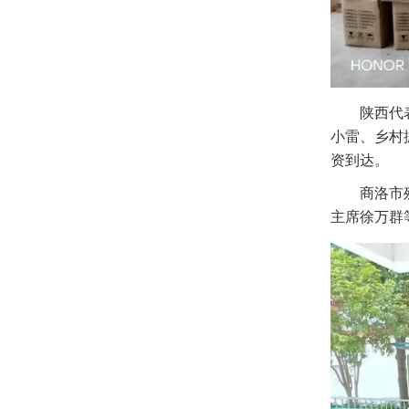
陕西代表处
小雷、乡村
资到达。
商洛市残疾
主席徐万群