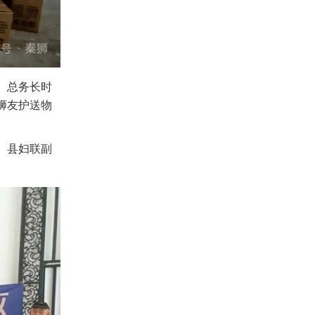
、总务长时
狮友护送物
、县妇联副