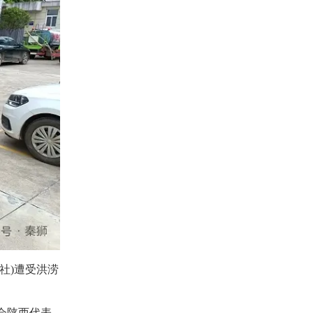
社)遭受洪涝
会陕西代表