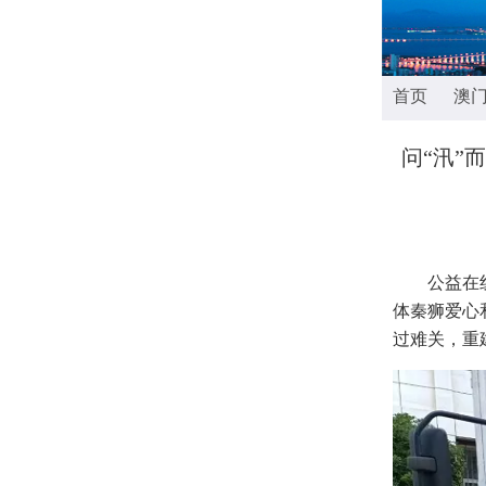
首页
澳
问“汛”
公益在线陕
体秦狮爱心
过难关，重