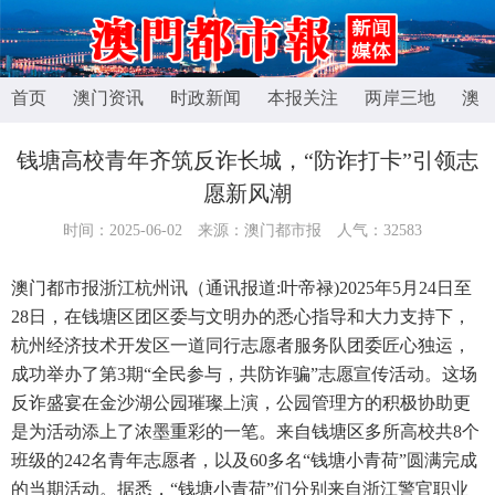
首页
澳门资讯
时政新闻
本报关注
两岸三地
澳
钱塘高校青年齐筑反诈长城，“防诈打卡”引领志
愿新风潮
时间：2025-06-02
来源：澳门都市报
人气：
32583
澳门都市报浙江杭州讯（通讯报道:叶帝禄)2025年5月24日至
28日，在钱塘区团区委与文明办的悉心指导和大力支持下，
杭州经济技术开发区一道同行志愿者服务队团委匠心独运，
成功举办了第3期“全民参与，共防诈骗”志愿宣传活动。这场
反诈盛宴在金沙湖公园璀璨上演，公园管理方的积极协助更
是为活动添上了浓墨重彩的一笔。来自钱塘区多所高校共8个
班级的242名青年志愿者，以及60多名“钱塘小青荷”圆满完成
的当期活动。据悉，“钱塘小青荷”们分别来自浙江警官职业