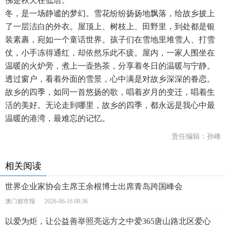
佛是秋天在低语。​
冬，是一场静谧的梦幻。雪花纷纷扬扬地飘落，给故乡披上
了一层洁白的外衣。屋顶上、树枝上、田野里，到处都是银
装素裹，宛如一个童话世界。孩子们在雪地里堆雪人、打雪
仗，小手冻得通红，却依然乐此不疲。屋内，一家人围坐在
温暖的火炉旁，煮上一壶热茶，分享着冬日的温暖与宁静。
透过窗户，看着外面的雪景，心中满是对故乡深深的眷恋。​
故乡的四季，如同一首悠扬的歌，唱着岁月的变迁，唱着生
活的美好。无论走到哪里，故乡的四季，都永远是我心中最
温暖的港湾，最难忘的记忆。​
责任编辑：孙峰
相关阅读
世界企业家协会主席王余根博士出席青岛跨国峰会
澳门都市报
2026-06-16 08:36
以爱为炬，让公益善举照亮远方之中爱365唐山路北区爱心