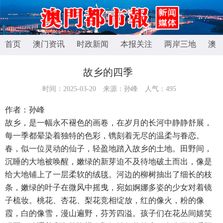
首页
澳门资讯
时政新闻
本报关注
两岸三地
澳
故乡的四季​ ​ ​ ​
时间：2025-03-20
来源：孙峰
人气：
495
作者：孙峰
故乡，是一幅永不褪色的画卷，在岁月的长河中静静舒展，
每一季都晕染着独特的色彩，镌刻着无尽的温柔与眷恋。​
春，似一位灵动的仙子，轻盈地踏入故乡的土地。田野间，
沉睡的大地被唤醒，嫩绿的新芽迫不及待地破土而出，像是
给大地铺上了一层柔软的绒毯。河边的柳树抽出了细长的枝
条，嫩绿的叶子在微风中摇曳，宛如婀娜多姿的少女对着镜
子梳妆。桃花、杏花、梨花竞相绽放，红的像火，粉的像
霞，白的像雪，漫山遍野，芬芳四溢。孩子们在花丛间嬉笑