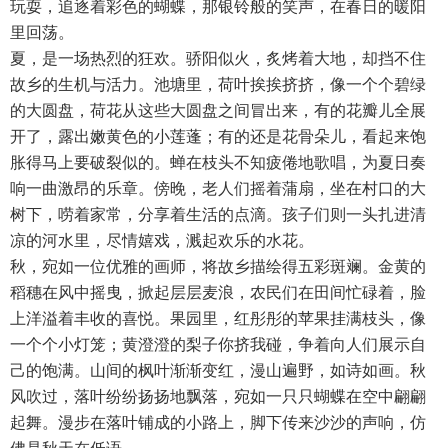
玩耍，追逐着彩色的蝴蝶，那银铃般的笑声，在春日的暖阳
里回荡。​
夏，是一场热烈的狂欢。骄阳似火，炙烤着大地，却挡不住
故乡的生机与活力。池塘里，荷叶挨挨挤挤，像一个个碧绿
的大圆盘，荷花从这些大圆盘之间冒出来，有的花瓣儿全展
开了，露出嫩黄色的小莲蓬；有的还是花骨朵儿，看起来饱
胀得马上要破裂似的。蝉在枝头不知疲倦地歌唱，为夏日奏
响一曲激昂的乐章。傍晚，老人们摇着蒲扇，坐在村口的大
树下，唠着家常，分享着生活的点滴。孩子们则一头扎进清
凉的河水里，尽情嬉戏，溅起欢乐的水花。​
秋，宛如一位优雅的画师，将故乡描绘得五彩斑斓。金黄的
稻穗在风中摇曳，掀起层层麦浪，农民们在田间忙碌着，脸
上洋溢着丰收的喜悦。果园里，红彤彤的苹果挂满枝头，像
一个个小灯笼；黄澄澄的梨子你挤我碰，争着向人们展示自
己的饱满。山间的枫叶渐渐变红，漫山遍野，如诗如画。秋
风吹过，落叶纷纷扬扬地飘落，宛如一只只蝴蝶在空中翩翩
起舞。漫步在落叶铺成的小路上，脚下传来沙沙的声响，仿